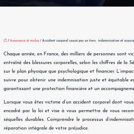
/
Assurance et malus
/ Accident corporel causé par un tiers : indemnisation et assur
Chaque année, en France, des milliers de personnes sont vic
entraîné des blessures corporelles, selon les chiffres de l
sur le plan physique que psychologique et financier. L’impact
suivre pour obtenir une indemnisation juste et équitable en
garantissant une protection financière et un accompagnemen
Lorsque vous êtes victime d’un accident corporel dont vous 
encadré par la loi et vise à vous permettre de vous recon
séquelles durables. Comprendre le processus d’indemnisati
réparation intégrale de votre préjudice.