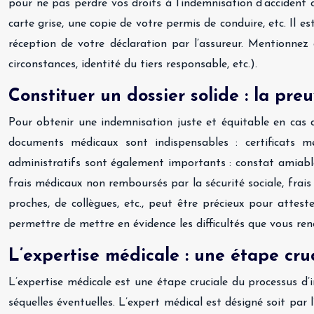
pour ne pas perdre vos droits à l’indemnisation d’accident
carte grise, une copie de votre permis de conduire, etc. Il e
réception de votre déclaration par l’assureur. Mentionnez 
circonstances, identité du tiers responsable, etc.).
Constituer un dossier solide : la pr
Pour obtenir une indemnisation juste et équitable en cas d’
documents médicaux sont indispensables : certificats mé
administratifs sont également importants : constat amiable, d
frais médicaux non remboursés par la sécurité sociale, frais
proches, de collègues, etc., peut être précieux pour attes
permettre de mettre en évidence les difficultés que vous ren
L’expertise médicale : une étape cruc
L’expertise médicale est une étape cruciale du processus d’
séquelles éventuelles. L’expert médical est désigné soit par l