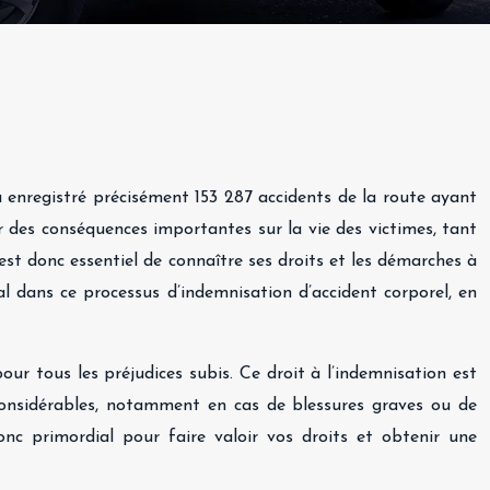
a enregistré précisément 153 287 accidents de la route ayant
r des conséquences importantes sur la vie des victimes, tant
 est donc essentiel de connaître ses droits et les démarches à
al dans ce processus d’indemnisation d’accident corporel, en
ur tous les préjudices subis. Ce droit à l’indemnisation est
 considérables, notamment en cas de blessures graves ou de
onc primordial pour faire valoir vos droits et obtenir une