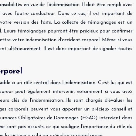
sabilités en vue de l’indemnisation. Il doit être rempli avec
d avec l’autre conducteur. Dans ce cas, il est important de
otre version des faits. La collecte de témoignages est un
el. Leurs témoignages pourront être précieux pour confirmer
mettre votre indemnisation d’accident corporel. Même si vous
nt ultérieurement. Il est donc important de signaler toutes
orporel
ble a un rôle central dans l’indemnisation. C’est lui qui est
 assureur peut également intervenir, notamment si vous avez
rs clés de l’indemnisation. Ils sont chargés d’évaluer les
ges corporels peuvent vous apporter un précieux conseil et
 Assurances Obligatoires de Dommages (FGAO) intervient dans
 ne sont pas assurés, ce qui souligne l’importance du rôle du
 la victime a subi un préjudice corporel grave.