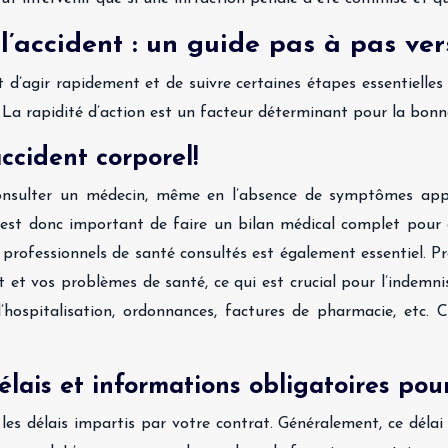
l’accident : un guide pas à pas ver
d’agir rapidement et de suivre certaines étapes essentielles 
. La rapidité d’action est un facteur déterminant pour la bonn
accident corporel!
consulter un médecin, même en l’absence de symptômes app
 Il est donc important de faire un bilan médical complet pour
les professionnels de santé consultés est également essentiel. 
t et vos problèmes de santé, ce qui est crucial pour l’indemnisa
d’hospitalisation, ordonnances, factures de pharmacie, etc.
élais et informations obligatoires pou
es délais impartis par votre contrat. Généralement, ce délai 