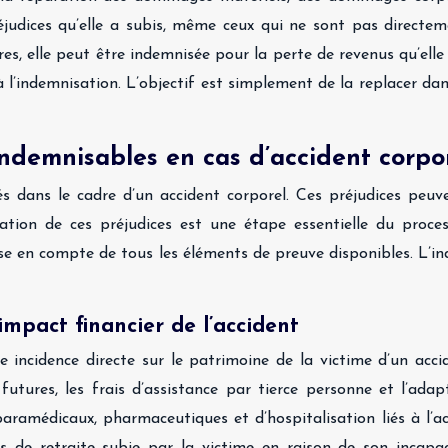
judices qu’elle a subis, même ceux qui ne sont pas directemen
es, elle peut être indemnisée pour la perte de revenus qu’elle 
à l’indemnisation. L’objectif est simplement de la replacer dans
indemnisables en cas d’accident corpo
dans le cadre d’un accident corporel. Ces préjudices peuven
ation de ces préjudices est une étape essentielle du proces
ise en compte de tous les éléments de preuve disponibles. L’in
impact financier de l’accident
ne incidence directe sur le patrimoine de la victime d’un ac
 futures, les frais d’assistance par tierce personne et l’a
paramédicaux, pharmaceutiques et d’hospitalisation liés à l’a