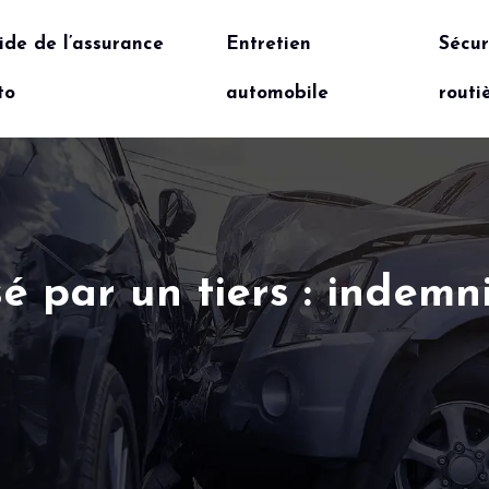
ide de l’assurance
Entretien
Sécur
to
automobile
routi
é par un tiers : indemn