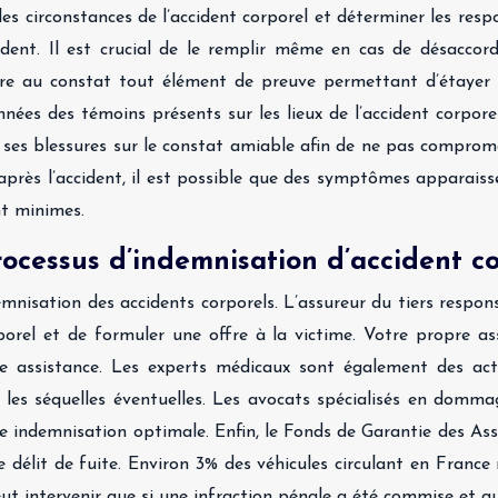
s circonstances de l’accident corporel et déterminer les respon
ident. Il est crucial de le remplir même en cas de désaccor
dre au constat tout élément de preuve permettant d’étayer v
nées des témoins présents sur les lieux de l’accident corpor
er ses blessures sur le constat amiable afin de ne pas compro
ès l’accident, il est possible que des symptômes apparaisse
nt minimes.
rocessus d’indemnisation d’accident c
isation des accidents corporels. L’assureur du tiers responsa
orporel et de formuler une offre à la victime. Votre propre
e assistance. Les experts médicaux sont également des acteu
les séquelles éventuelles. Les avocats spécialisés en domma
r une indemnisation optimale. Enfin, le Fonds de Garantie des
e délit de fuite. Environ 3% des véhicules circulant en France
t intervenir que si une infraction pénale a été commise et que