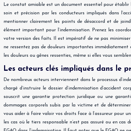
Le constat amiable est un document essentiel pour établir le
soin et précision par les conducteurs impliqués dans l’acc
mentionner clairement les points de désaccord et de join
élément important pour l’indemnisation. Prenez les coordon
votre version des faits. Il est impératif de ne pas minimis
ne ressentez pas de douleurs importantes immédiatement apr
les douleurs ou gênes ressenties, même si elles vous semble
Les acteurs clés impliqués dans le p
De nombreux acteurs interviennent dans le processus d’indemn
chargé d’instruire le dossier d’indemnisation d’accident c
souscrit une garantie protection juridique ou une garanti
dommages corporels subis par la victime et de déterminer 
vous aider à faire valoir vos droits face à l’assureur pou
les cas où le tiers responsable n’est pas assuré ou en cas d
FGAO dans l’indemnisation. Il faut noter que le FGAO ne peu