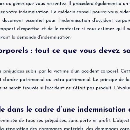
urs ou gênes que vous ressentez. Il procédera également à un 
ser votre indemnisation. Le médecin conseil pourra vous aider 
 document essentiel pour l’indemnisation d’accident corpore
rapport d’expertise et de le contester si vous estimez qu’il 
uivant la demande d’indemnisation.
porels : tout ce que vous devez sa
réjudices subis par la victime d’un accident corporel. Cette 
ient d’ordre patrimonial ou extra-patrimonial. Le principe de 
lle se serait trouvée si l’accident ne s’était pas produit. L’éva
le dans le cadre d’une indemnisation 
emnisée de tous ses préjudices, sans perte ni profit. L’object
t la réparation des dommages matériels, des dommages corpor