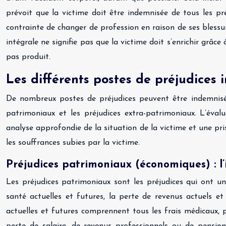
prévoit que la victime doit être indemnisée de tous les pré
contrainte de changer de profession en raison de ses blessur
intégrale ne signifie pas que la victime doit s’enrichir grâce 
pas produit.
Les différents postes de préjudices 
De nombreux postes de préjudices peuvent être indemnisés 
patrimoniaux et les préjudices extra-patrimoniaux. L’évalu
analyse approfondie de la situation de la victime et une pr
les souffrances subies par la victime.
Préjudices patrimoniaux (économiques) : l’
Les préjudices patrimoniaux sont les préjudices qui ont u
santé actuelles et futures, la perte de revenus actuels et
actuelles et futures comprennent tous les frais médicaux, 