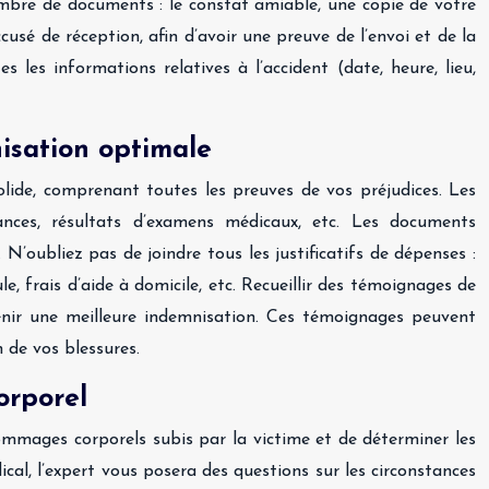
ombre de documents : le constat amiable, une copie de votre
cusé de réception, afin d’avoir une preuve de l’envoi et de la
les informations relatives à l’accident (date, heure, lieu,
nisation optimale
solide, comprenant toutes les preuves de vos préjudices. Les
nances, résultats d’examens médicaux, etc. Les documents
 N’oubliez pas de joindre tous les justificatifs de dépenses :
, frais d’aide à domicile, etc. Recueillir des témoignages de
btenir une meilleure indemnisation. Ces témoignages peuvent
 de vos blessures.
orporel
dommages corporels subis par la victime et de déterminer les
dical, l’expert vous posera des questions sur les circonstances