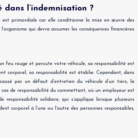
é dans l’indemnisation ?
té est primordiale car elle conditionne la mise en œuvre des
 l’organisme qui devra assumer les conséquences financières
un feu rouge et percute votre véhicule, sa responsabilité est
nt corporel, sa responsabilité est établie. Cependant, dans
causé par un défaut d’entretien du véhicule d’un tiers, la
les cas de responsabilité du commettant, où un employeur est
 responsabilité solidaire, qui s’applique lorsque plusieurs
ent corporel à l’une ou l’autre des personnes responsables,