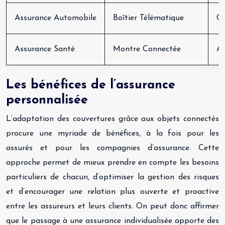
Assurance Automobile
Boîtier Télématique
Co
Assurance Santé
Montre Connectée
Ac
Les bénéfices de l’assurance
personnalisée
L’adaptation des couvertures grâce aux objets connectés
procure une myriade de bénéfices, à la fois pour les
assurés et pour les compagnies d’assurance. Cette
approche permet de mieux prendre en compte les besoins
particuliers de chacun, d’optimiser la gestion des risques
et d’encourager une relation plus ouverte et proactive
entre les assureurs et leurs clients. On peut donc affirmer
que le passage à une assurance individualisée apporte des