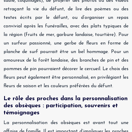
sable, coquillages), de projeter des photos ou des vidéos
retraçant la vie du défunt, de lire des poèmes ou des
textes écrits par le défunt, ou d’organiser un repas
convivial après les funérailles, avec des plats typiques de
la région (fruits de mer, garbure landaise, tourtière). Pour
un surfeur passionné, une gerbe de fleurs en forme de
planche de surf pourrait être un bel hommage. Pour un
amoureux de la forêt landaise, des branches de pin et des
pommes de pin pourraient décorer le cercueil. Le choix des
fleurs peut également être personnalisé, en privilégiant les
fleurs de saison et les couleurs préférées du défunt.
Le rôle des proches dans la personnalisation
des obsèques : participation, souvenirs et
témoignages
La personnalisation des obsèques est avant tout une
affaire de famille. Il est important d’impliquer les proches