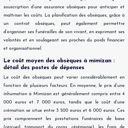
souscription d’une assurance obsèques pour anticiper et
maîtriser les coûts. La planification des obsèques, grâce à
un contrat obsèques, peut également permettre
d’organiser ses funérailles de son vivant, en exprimant ses
volontés et en soulageant ses proches du poids financier
et organisationnel.
Le coût moyen des obsèques à mimizan :
détail des postes de dépenses
Le coût des obsèques peut varier considérablement en
fonction de plusieurs facteurs. En moyenne, le prix d’une
inhumation à Mimizan est généralement compris entre 4
000 euros et 7 000 euros, tandis que le coût d’une
crémation se situe entre 3 500 euros et 6 000 euros. Ces
prix comprennent les prestations funéraires de base
(cercueil, transport du corps, cérémonie), les frais de