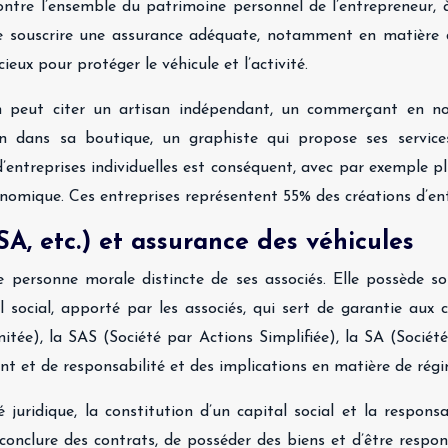
contre l’ensemble du patrimoine personnel de l’entrepreneur, à
 de souscrire une assurance adéquate, notamment en matière d
ieux pour protéger le véhicule et l’activité.
, on peut citer un artisan indépendant, un commerçant en 
in dans sa boutique, un graphiste qui propose ses servi
’entreprises individuelles est conséquent, avec par exemple plu
conomique. Ces entreprises représentent 55% des créations d’en
SA, etc.) et assurance des véhicules
une personne morale distincte de ses associés. Elle possède s
l social, apporté par les associés, qui sert de garantie aux
mitée), la SAS (Société par Actions Simplifiée), la SA (Socié
t et de responsabilité et des implications en matière de régim
é juridique, la constitution d’un capital social et la respons
onclure des contrats, de posséder des biens et d’être respons