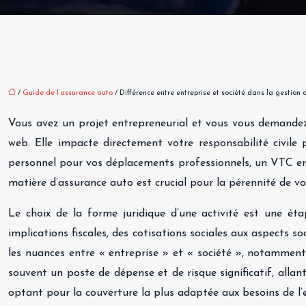
/
Guide de l’assurance auto
/ Différence entre entreprise et société dans la gestion 
Vous avez un projet entrepreneurial et vous vous demandez qu
web. Elle impacte directement votre responsabilité civile
personnel pour vos déplacements professionnels, un VTC en en
matière d’assurance auto est crucial pour la pérennité de vo
Le choix de la forme juridique d’une activité est une ét
implications fiscales, des cotisations sociales aux aspects s
les nuances entre « entreprise » et « société », notamment
souvent un poste de dépense et de risque significatif, allant
optant pour la couverture la plus adaptée aux besoins de l’e