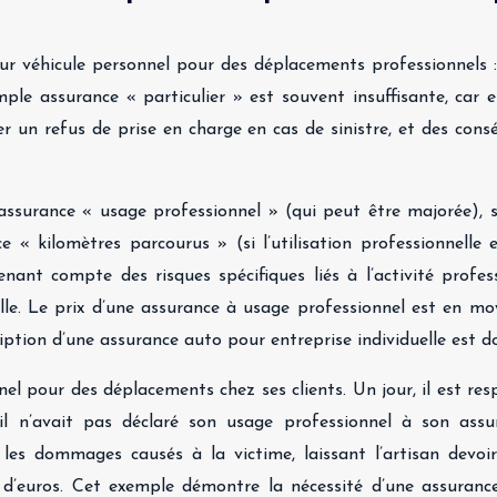
leur véhicule personnel pour des déplacements professionnels 
ple assurance « particulier » est souvent insuffisante, car e
r un refus de prise en charge en cas de sinistre, et des consé
e assurance « usage professionnel » (qui peut être majorée),
 « kilomètres parcourus » (si l’utilisation professionnelle 
tenant compte des risques spécifiques liés à l’activité profe
nelle. Le prix d’une assurance à usage professionnel est en 
ription d’une assurance auto pour entreprise individuelle est 
el pour des déplacements chez ses clients. Un jour, il est res
il n’avait pas déclaré son usage professionnel à son assu
 les dommages causés à la victime, laissant l’artisan devo
rs d’euros. Cet exemple démontre la nécessité d’une assuran