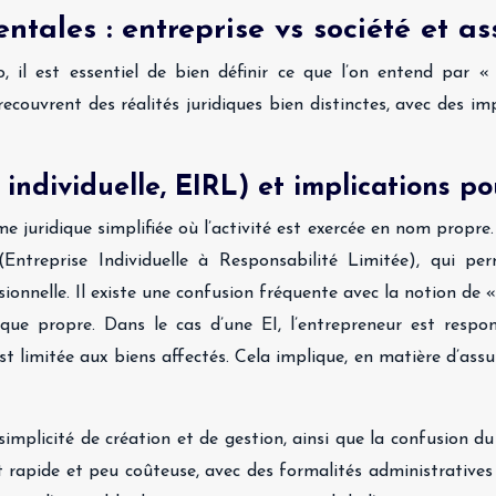
ntales : entreprise vs société et a
o, il est essentiel de bien définir ce que l’on entend par «
couvrent des réalités juridiques bien distinctes, avec des im
e individuelle, EIRL) et implications p
e juridique simplifiée où l’activité est exercée en nom propre.
(Entreprise Individuelle à Responsabilité Limitée), qui 
ssionnelle. Il existe une confusion fréquente avec la notion de
idique propre. Dans le cas d’une EI, l’entrepreneur est resp
est limitée aux biens affectés. Cela implique, en matière d’ass
 simplicité de création et de gestion, ainsi que la confusion d
 rapide et peu coûteuse, avec des formalités administratives 