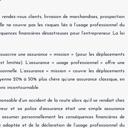
: rendez-vous clients, livraison de marchandises, prospection
lle ne couvre pas les risques liés à l’usage professionnel du
quences financières désastreuses pour l’entrepreneur. La loi
 souscrire une assurance « mission » (pour les déplacements
est limitée). L’assurance « usage professionnel » offre une
ssionnelle. L’assurance « mission » couvre les déplacements
moyenne 20% à 50% plus chère qu’une assurance classique, en
donc incontournable.
ponsable d’un accident de la route alors qu’il se rendait chez
reur et sa police d’assurance était une simple assurance
ir assumer personnellement les conséquences financières de
ce adaptée et de la déclaration de l’usage professionnel du