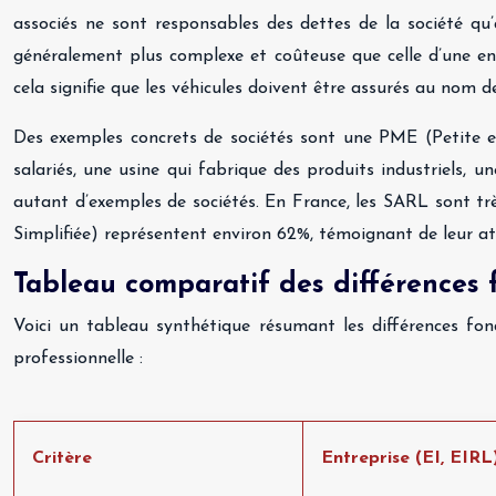
associés ne sont responsables des dettes de la société qu’
généralement plus complexe et coûteuse que celle d’une entre
cela signifie que les véhicules doivent être assurés au nom d
Des exemples concrets de sociétés sont une PME (Petite e
salariés, une usine qui fabrique des produits industriels, 
autant d’exemples de sociétés. En France, les SARL sont tr
Simplifiée) représentent environ 62%, témoignant de leur a
Tableau comparatif des différences f
Voici un tableau synthétique résumant les différences fond
professionnelle :
Critère
Entreprise (EI, EIRL