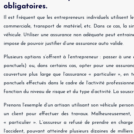
obligatoires.
Il est fréquent que les entrepreneurs individuels utilisent 
commerciale, transport de matériel, etc. Dans ce cas, la sim
véhicule. Utiliser une assurance non adéquate peut entraine
impose de pouvoir justifier d’une assurance auto valide.
Plusieurs options s’offrent à l’entrepreneur : passer à un
ponctuels) ou, dans certains cas, opter pour une assurance
couverture plus large que l’assurance « particulier », en 
ponctuels effectués dans le cadre de l’activité profession
fonction du niveau de risque et du type d’activité. La sousc
Prenons l’exemple d’un artisan utilisant son véhicule personn
un client pour effectuer des travaux. Malheureusement, 
« particulier ». L’assureur a refusé de prendre en charge
l’accident, pouvant atteindre plusieurs dizaines de millie