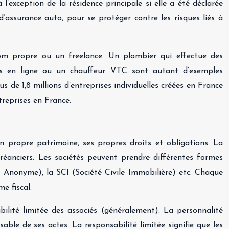
 l’exception de la résidence principale si elle a été déclarée
’assurance auto, pour se protéger contre les risques liés à
nom propre ou un freelance. Un plombier qui effectue des
ces en ligne ou un chauffeur VTC sont autant d’exemples
s de 1,8 millions d’entreprises individuelles créées en France
treprises en France.
on propre patrimoine, ses propres droits et obligations. La
 créanciers. Les sociétés peuvent prendre différentes formes
té Anonyme), la SCI (Société Civile Immobilière) etc. Chaque
e fiscal.
abilité limitée des associés (généralement). La personnalité
able de ses actes. La responsabilité limitée signifie que les