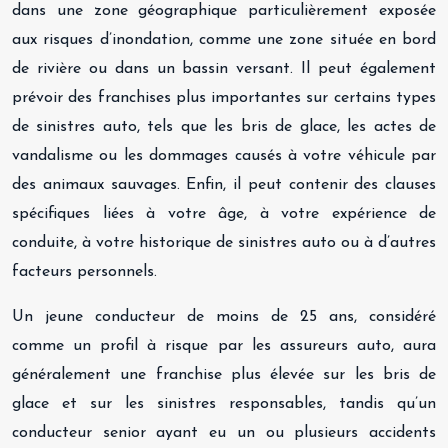
dans une zone géographique particulièrement exposée
aux risques d’inondation, comme une zone située en bord
de rivière ou dans un bassin versant. Il peut également
prévoir des franchises plus importantes sur certains types
de sinistres auto, tels que les bris de glace, les actes de
vandalisme ou les dommages causés à votre véhicule par
des animaux sauvages. Enfin, il peut contenir des clauses
spécifiques liées à votre âge, à votre expérience de
conduite, à votre historique de sinistres auto ou à d’autres
facteurs personnels.
Un jeune conducteur de moins de 25 ans, considéré
comme un profil à risque par les assureurs auto, aura
généralement une franchise plus élevée sur les bris de
glace et sur les sinistres responsables, tandis qu’un
conducteur senior ayant eu un ou plusieurs accidents