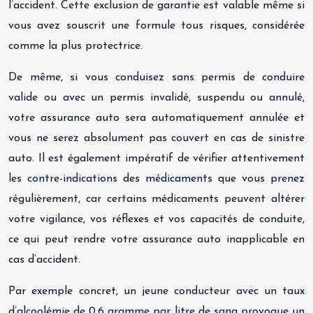
l’accident. Cette exclusion de garantie est valable même si
vous avez souscrit une formule tous risques, considérée
comme la plus protectrice.
De même, si vous conduisez sans permis de conduire
valide ou avec un permis invalidé, suspendu ou annulé,
votre assurance auto sera automatiquement annulée et
vous ne serez absolument pas couvert en cas de sinistre
auto. Il est également impératif de vérifier attentivement
les contre-indications des médicaments que vous prenez
régulièrement, car certains médicaments peuvent altérer
votre vigilance, vos réflexes et vos capacités de conduite,
ce qui peut rendre votre assurance auto inapplicable en
cas d’accident.
Par exemple concret, un jeune conducteur avec un taux
d’alcoolémie de 0,6 gramme par litre de sang provoque un