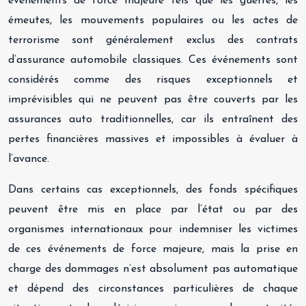
événements de force majeure tels que les guerres, les
émeutes, les mouvements populaires ou les actes de
terrorisme sont généralement exclus des contrats
d’assurance automobile classiques. Ces événements sont
considérés comme des risques exceptionnels et
imprévisibles qui ne peuvent pas être couverts par les
assurances auto traditionnelles, car ils entraînent des
pertes financières massives et impossibles à évaluer à
l’avance.
Dans certains cas exceptionnels, des fonds spécifiques
peuvent être mis en place par l’état ou par des
organismes internationaux pour indemniser les victimes
de ces événements de force majeure, mais la prise en
charge des dommages n’est absolument pas automatique
et dépend des circonstances particulières de chaque