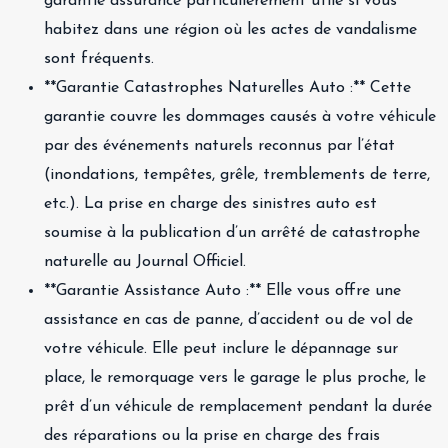
garantie assurance particulièrement utile si vous
habitez dans une région où les actes de vandalisme
sont fréquents.
**Garantie Catastrophes Naturelles Auto :** Cette
garantie couvre les dommages causés à votre véhicule
par des événements naturels reconnus par l’état
(inondations, tempêtes, grêle, tremblements de terre,
etc.). La prise en charge des sinistres auto est
soumise à la publication d’un arrêté de catastrophe
naturelle au Journal Officiel.
**Garantie Assistance Auto :** Elle vous offre une
assistance en cas de panne, d’accident ou de vol de
votre véhicule. Elle peut inclure le dépannage sur
place, le remorquage vers le garage le plus proche, le
prêt d’un véhicule de remplacement pendant la durée
des réparations ou la prise en charge des frais